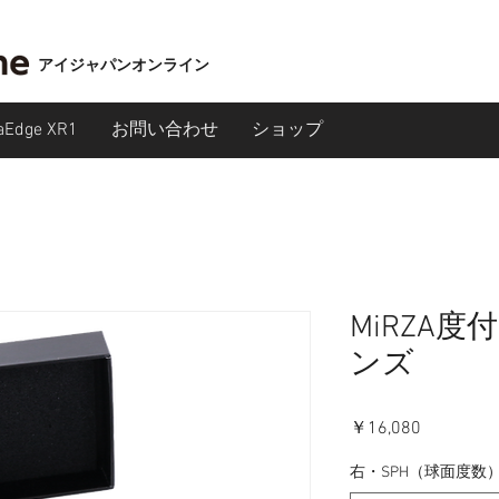
アイジャパンオンライン
aEdge XR1
お問い合わせ
ショップ
MiRZA
ンズ
価
￥16,080
格
右・SPH（球面度数