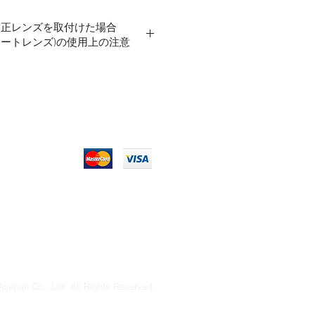
補正レンズを取付けた場合
ンサートレンズ)の使用上の注意
インサートレンズは、メガネを装用のお
をより快適にご利用いただくことを目的
り、日常用のメガネとしてはご使
、ご注意ください。
ーニングクロスなどで軽く拭いて
著しい場合は本製品を本体から外
で汚れを落としたあと、乾いた布
き取り、クリーニングクロスなど
さい。
強く擦ると、フレーム部やレンズ部
あります。
は、市販のメガネレンズクリーナ
い。※酸性・アルカリ性の洗剤は
恐れがありますので、使用しない
ijapan Co., Ltd. All Rights Reserved.
取扱いに関しては、使用される視