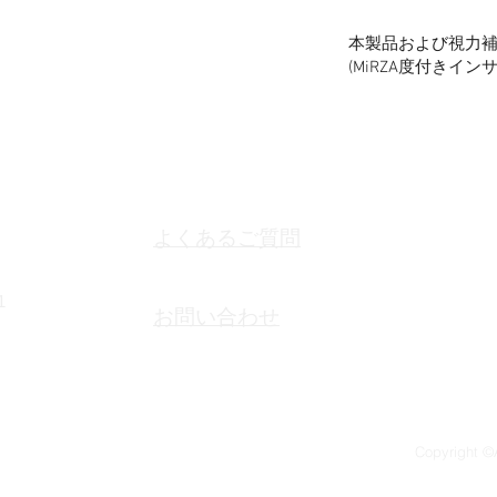
本製品および視力
(MiRZA度付きイ
MiRZA度付き
客様にMiRZA
として用意してお
用できませんので
使用の都度、クリ
ください。
よくあるご質問
汚れや埃の付着が
し、濡れた布など
等で水気をよく拭
1
お問い合わせ
で軽く拭いてくだ
​乾いた布などで
に傷が付く場合が
汚れが落ちない際
ーをご利用くださ
製品を劣化させる
Copyright ©A
でください。
視力補正レンズの