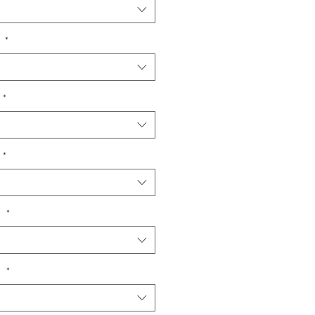
）
*
*
*
）
*
）
*