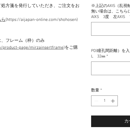
て処方箋を発行していただき、ご注文をお
※上記のAXIS（乱
無い場合は、こちら
AIXS 3度 左AXIS 
ちら
(https://aijapan-online.com/shohosen)
は、フレーム（枠）のみ
m/product-page/mirzainsertframe
)をご購
PD(瞳孔間距離）を
L 32㎜
*
数量
*
カ