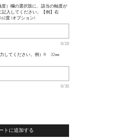
視軸度）欄の選択肢に、該当の軸度が
に記入してください。【例】右
162度 (オプション)
0/20
入力してください。例）R 32㎜
0/30
ートに追加する