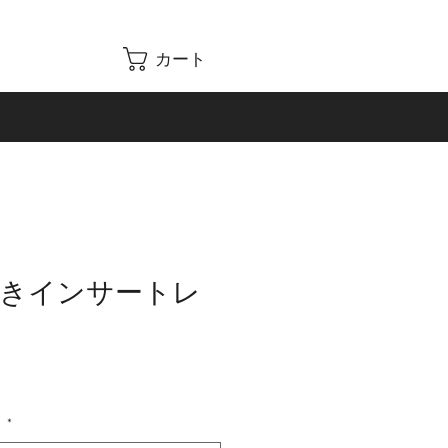
カート
度付きインサートレ
）
*