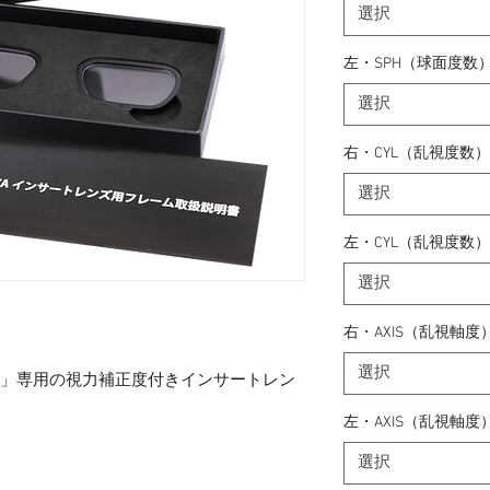
選択
左・SPH（球面度数
選択
右・CYL（乱視度数）
選択
左・CYL（乱視度数）
選択
右・AXIS（乱視軸度
選択
ZA」専用の視力補正度付きインサートレン
左・AXIS（乱視軸度
選択