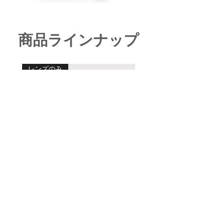
商品ラインナップ
レンズのみ
Rokid スマートAIグラス用 度
付きレンズ
価格
￥17,600