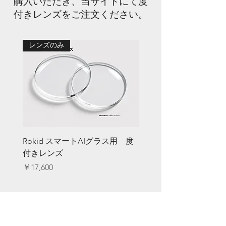
購入いただき、当サイトにて度
付きレンズをご注文ください。
レンズのみ
Rokid スマートAIグラス用 度
付きレンズ
価格
￥17,600